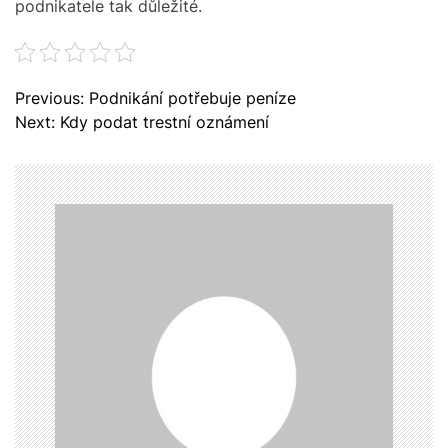
podnikatele tak důležité.
N
Previous:
Podnikání potřebuje peníze
a
Next:
Kdy podat trestní oznámení
v
i
g
a
c
e
p
r
o
p
ř
í
s