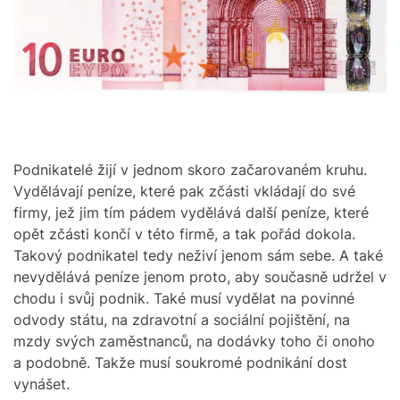
t
M
e
O
d
D
r
E
e
a
d
t
i
m
e
Podnikatelé žijí v jednom skoro začarovaném kruhu.
Vydělávají peníze, které pak zčásti vkládají do své
firmy, jež jim tím pádem vydělává další peníze, které
opět zčásti končí v této firmě, a tak pořád dokola.
Takový podnikatel tedy neživí jenom sám sebe. A také
nevydělává peníze jenom proto, aby současně udržel v
chodu i svůj podnik. Také musí vydělat na povinné
odvody státu, na zdravotní a sociální pojištění, na
mzdy svých zaměstnanců, na dodávky toho či onoho
a podobně. Takže musí soukromé podnikání dost
vynášet.