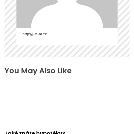
p
ě
v
e
k
http://j-z-m.cz
You May Also Like
Jaké znáte hypotéky?