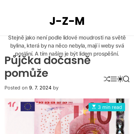
S
k
J-Z-M
i
p
t
Stejně jako není podle lidové moudrosti na světě
o
bylina, která by na něco nebyla, mají i weby svá
c
o
poslání. A tím naším je být lidem prospěšní.
Půjčka dočasně
n
t
pomůže
e
S
M
S
S
n
H
E
W
E
Posted on
9. 7. 2024
by
U
N
I
A
t
F
U
T
R
F
C
C
L
H
H
E
3 min read
E
C
s
O
t
i
L
m
O
a
R