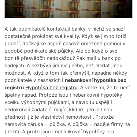
A tak podnikatelé kontaktují banky, v nichž se snaží
dostatečně prokázat své kvality. Když se jim to totiž
podaří, dočkají se aspoň časově omezené pomoci v
podobě podnikatelské půjčky. Ale co když o své
bonitě přesvědčit nedokážou? Pak mají u bank po
nadějích. A nezbývá jim nic jiného, než hledat jinou
možnost. A když o tom tak přemýšlí, napadne někdy
podnikatele v nesnázích i
nebankovní hypotéka bez
registru
Hypotéka bez registru
. A věřte mi, že to není
špatný nápad. Protože jsou i nebankovní hypotéky
vcelku výhodnými půjčkami, a navíc tu uspějí i
nedokonalí žadatelé, mající klidně i jen jedinou
přednost, jíž je vlastnictví nemovitosti. Protože
nemovitá záruka = půjčka. A půjčka = naděje firmy na
přežití. A proto jsou i nebankovní hypotéky pro