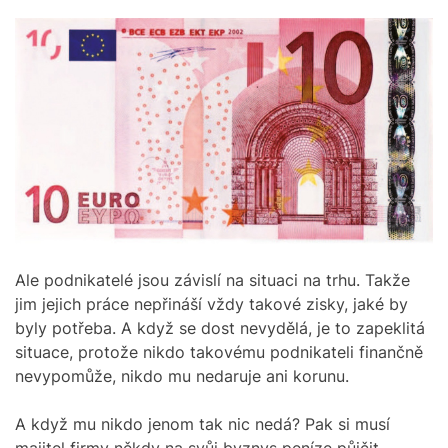
Ale podnikatelé jsou závislí na situaci na trhu. Takže
jim jejich práce nepřináší vždy takové zisky, jaké by
byly potřeba. A když se dost nevydělá, je to zapeklitá
situace, protože nikdo takovému podnikateli finančně
nevypomůže, nikdo mu nedaruje ani korunu.
A když mu nikdo jenom tak nic nedá? Pak si musí
majitel firmy někdy na svůj byznys peníze půjčit.