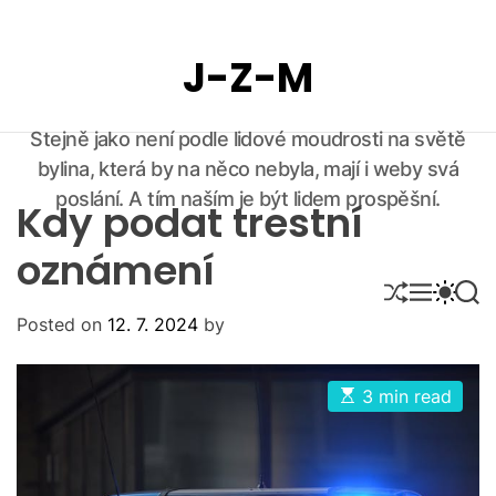
S
k
J-Z-M
i
p
t
Stejně jako není podle lidové moudrosti na světě
o
bylina, která by na něco nebyla, mají i weby svá
c
o
poslání. A tím naším je být lidem prospěšní.
Kdy podat trestní
n
t
oznámení
e
S
M
S
S
n
H
E
W
E
Posted on
12. 7. 2024
by
U
N
I
A
t
F
U
T
R
F
C
C
L
H
H
E
3 min read
E
C
s
O
t
i
L
m
O
a
R