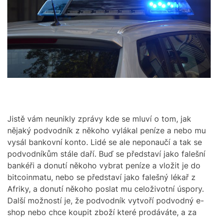
t
M
e
O
d
D
r
E
e
a
d
t
i
m
e
Jistě vám neunikly zprávy kde se mluví o tom, jak
nějaký podvodník z někoho vylákal peníze a nebo mu
vysál bankovní konto. Lidé se ale neponaučí a tak se
podvodníkům stále daří. Buď se představí jako falešní
bankéři a donutí někoho vybrat peníze a vložit je do
bitcoinmatu, nebo se představí jako falešný lékař z
Afriky, a donutí někoho poslat mu celoživotní úspory.
Další možností je, že podvodník vytvoří podvodný e-
shop nebo chce koupit zboží které prodáváte, a za