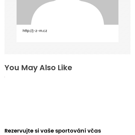
ě
v
e
k
http://j-z-m.cz
You May Also Like
Rezervujte si vaše sportování včas