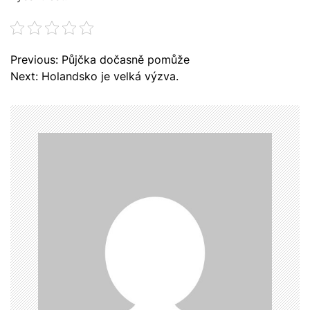
N
Previous:
Půjčka dočasně pomůže
a
Next:
Holandsko je velká výzva.
v
i
g
a
c
e
p
r
o
p
ř
í
s
p