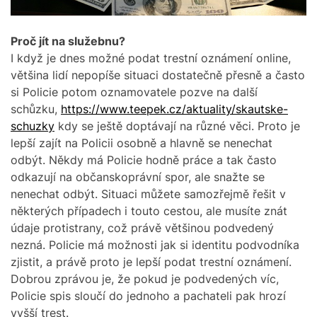
Proč jít na služebnu?
I když je dnes možné podat trestní oznámení online,
většina lidí nepopíše situaci dostatečně přesně a často
si Policie potom oznamovatele pozve na další
schůzku,
https://www.teepek.cz/aktuality/skautske-
schuzky
kdy se ještě doptávají na různé věci. Proto je
lepší zajít na Policii osobně a hlavně se nenechat
odbýt. Někdy má Policie hodně práce a tak často
odkazují na občanskoprávní spor, ale snažte se
nenechat odbýt.
Situaci můžete samozřejmě řešit v
některých případech i touto cestou, ale musíte znát
údaje protistrany, což právě většinou podvedený
nezná. Policie má možnosti jak si identitu podvodníka
zjistit, a právě proto je lepší podat trestní oznámení.
Dobrou zprávou je, že pokud je podvedených víc,
Policie spis sloučí do jednoho a pachateli pak hrozí
vyšší trest.