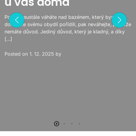
u vás doma
M
O
D
Pokud neustále váháte nad bazénem, který byste si
E
domů, ke svému obydlí pořídili, pak neváhejte, protože
nemáte důvod. Jediný důvod, který je kladný, a díky
[…]
Posted on
1. 12. 2025
by