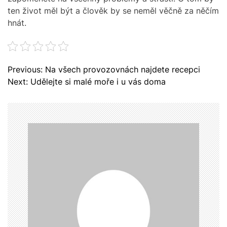
ten život měl být a člověk by se neměl věčně za něčím
hnát.
N
Previous:
Na všech provozovnách najdete recepci
a
Next:
Udělejte si malé moře i u vás doma
v
i
g
a
c
e
p
r
o
p
ř
í