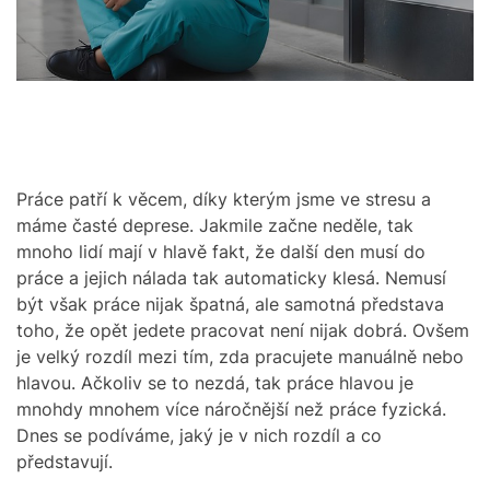
r
M
e
O
a
D
d
E
t
i
m
e
Práce patří k věcem, díky kterým jsme ve stresu a
máme časté deprese. Jakmile začne neděle, tak
mnoho lidí mají v hlavě fakt, že další den musí do
práce a jejich nálada tak automaticky klesá. Nemusí
být však práce nijak špatná, ale samotná představa
toho, že opět jedete pracovat není nijak dobrá. Ovšem
je velký rozdíl mezi tím, zda pracujete manuálně nebo
hlavou. Ačkoliv se to nezdá, tak práce hlavou je
mnohdy mnohem více náročnější než práce fyzická.
Dnes se podíváme, jaký je v nich rozdíl a co
představují.