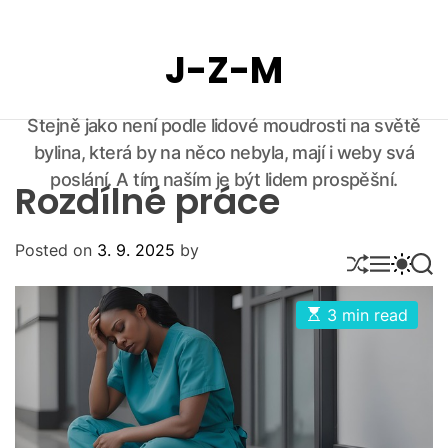
S
k
J-Z-M
i
p
t
Stejně jako není podle lidové moudrosti na světě
o
bylina, která by na něco nebyla, mají i weby svá
c
o
poslání. A tím naším je být lidem prospěšní.
Rozdílné práce
n
t
Posted on
3. 9. 2025
by
e
S
M
S
S
n
H
E
W
E
U
N
I
A
t
E
3 min read
F
U
T
R
s
F
C
C
t
L
H
H
i
E
C
m
O
a
L
t
O
e
d
R