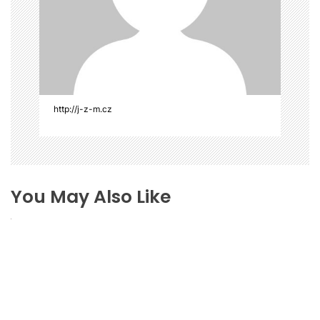
s
p
ě
v
e
k
http://j-z-m.cz
You May Also Like