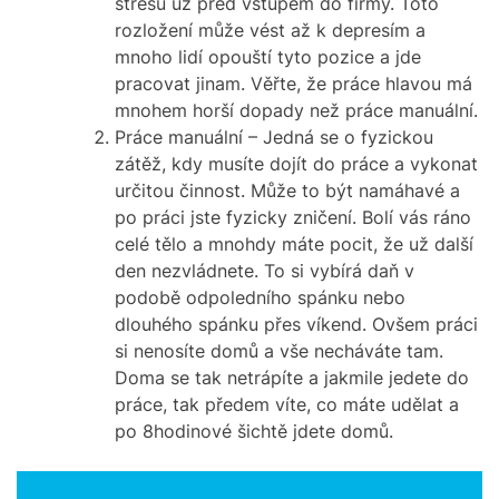
stresu už před vstupem do firmy. Toto
rozložení může vést až k depresím a
mnoho lidí opouští tyto pozice a jde
pracovat jinam. Věřte, že práce hlavou má
mnohem horší dopady než práce manuální.
Práce manuální – Jedná se o fyzickou
zátěž, kdy musíte dojít do práce a vykonat
určitou činnost. Může to být namáhavé a
po práci jste fyzicky zničení. Bolí vás ráno
celé tělo a mnohdy máte pocit, že už další
den nezvládnete. To si vybírá daň v
podobě odpoledního spánku nebo
dlouhého spánku přes víkend. Ovšem práci
si nenosíte domů a vše necháváte tam.
Doma se tak netrápíte a jakmile jedete do
práce, tak předem víte, co máte udělat a
po 8hodinové šichtě jdete domů.