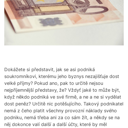
t
M
e
O
d
D
r
E
e
a
d
t
i
m
e
Dokážete si představit, jak se asi podniká
soukromníkovi, kterému jeho byznys nezajišťuje dost
velké příjmy? Pokud ano, pak to určitě nejsou
nejpříjemnější představy, že? Vždyť jaké to může být,
když někdo podniká ve své firmě, a ne a ne si vydělat
dost peněz? Určitě nic potěšujícího. Takový podnikatel
nemá z čeho platit všechny provozní náklady svého
podniku, nemá třeba ani za co sám žít, a někdy se na
něj dokonce valí další a další účty, které by měl