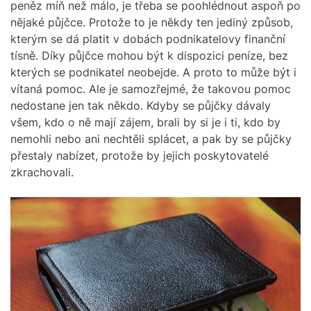
peněz míň než málo, je třeba se poohlédnout aspoň po
nějaké půjčce. Protože to je někdy ten jediný způsob,
kterým se dá platit v dobách podnikatelovy finanční
tísně.
Díky půjčce mohou být k dispozici peníze, bez
kterých se podnikatel neobejde. A proto to může být i
vítaná pomoc. Ale je samozřejmé, že takovou pomoc
nedostane jen tak někdo. Kdyby se půjčky dávaly
všem, kdo o ně mají zájem, brali by si je i ti, kdo by
nemohli nebo ani nechtěli splácet, a pak by se půjčky
přestaly nabízet, protože by jejich poskytovatelé
zkrachovali.