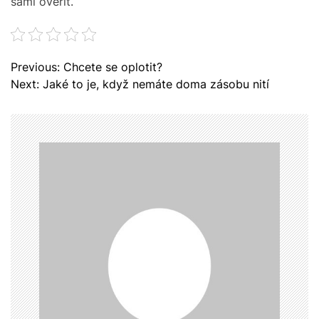
sami ověřit.
N
Previous:
Chcete se oplotit?
a
Next:
Jaké to je, když nemáte doma zásobu nití
v
i
g
a
c
e
p
r
o
p
ř
í
s