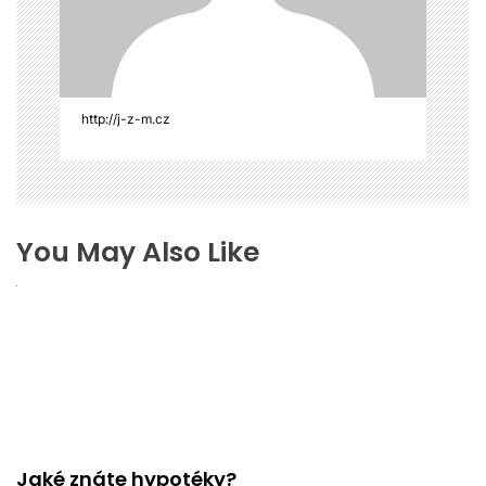
p
ě
v
e
k
http://j-z-m.cz
You May Also Like
Jaké znáte hypotéky?