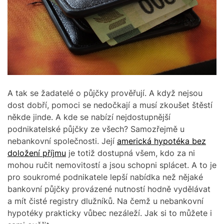
A tak se žadatelé o půjčky prověřují. A když nejsou
dost dobří, pomoci se nedočkají a musí zkoušet štěstí
někde jinde.
A kde se nabízí nejdostupnější
podnikatelské půjčky ze všech? Samozřejmě u
nebankovní společnosti. Její
americká hypotéka bez
doložení příjmu
je totiž dostupná všem, kdo za ni
mohou ručit nemovitostí a jsou schopni splácet. A to je
pro soukromé podnikatele lepší nabídka než nějaké
bankovní půjčky provázené nutností hodně vydělávat
a mít čisté registry dlužníků. Na čemž u nebankovní
hypotéky prakticky vůbec nezáleží. Jak si to můžete i