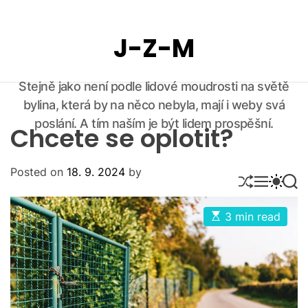
S
k
J-Z-M
i
p
t
Stejně jako není podle lidové moudrosti na světě
o
bylina, která by na něco nebyla, mají i weby svá
c
o
poslání. A tím naším je být lidem prospěšní.
Chcete se oplotit?
n
t
Posted on
18. 9. 2024
by
e
S
M
S
S
n
H
E
W
E
U
N
I
A
t
E
3 min read
F
U
T
R
s
F
C
C
t
L
H
H
i
E
C
m
O
a
L
t
O
e
d
R