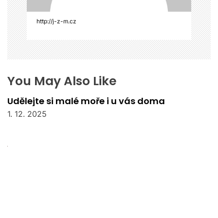
e
k
http://j-z-m.cz
You May Also Like
Udělejte si malé moře i u vás doma
1. 12. 2025