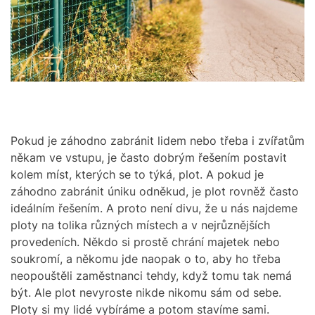
r
M
e
O
a
D
d
E
t
i
m
e
Pokud je záhodno zabránit lidem nebo třeba i zvířatům
někam ve vstupu, je často dobrým řešením postavit
kolem míst, kterých se to týká, plot. A pokud je
záhodno zabránit úniku odněkud, je plot rovněž často
ideálním řešením. A proto není divu, že u nás najdeme
ploty na tolika různých místech a v nejrůznějších
provedeních. Někdo si prostě chrání majetek nebo
soukromí, a někomu jde naopak o to, aby ho třeba
neopouštěli zaměstnanci tehdy, když tomu tak nemá
být.
Ale plot nevyroste nikde nikomu sám od sebe.
Ploty si my lidé vybíráme a potom stavíme sami.