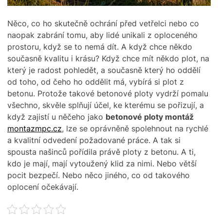
Něco, co ho skutečně ochrání před vetřelci nebo co
naopak zabrání tomu, aby lidé unikali z oploceného
prostoru, když se to nemá dít. A když chce někdo
současně kvalitu i krásu? Když chce mít někdo plot, na
který je radost pohledět, a současně který ho oddělí
od toho, od čeho ho oddělit má, vybírá si plot z
betonu. Protože takové betonové ploty vydrží pomalu
všechno, skvěle splňují účel, ke kterému se pořizují, a
když zajistí u něčeho jako
betonové ploty montáž
montazmpc.cz
, lze se oprávněně spolehnout na rychlé
a kvalitní odvedení požadované práce.
A tak si
spousta našinců pořídila právě ploty z betonu. A ti,
kdo je mají, mají vytoužený klid za nimi. Nebo větší
pocit bezpečí. Nebo něco jiného, co od takového
oplocení očekávají.