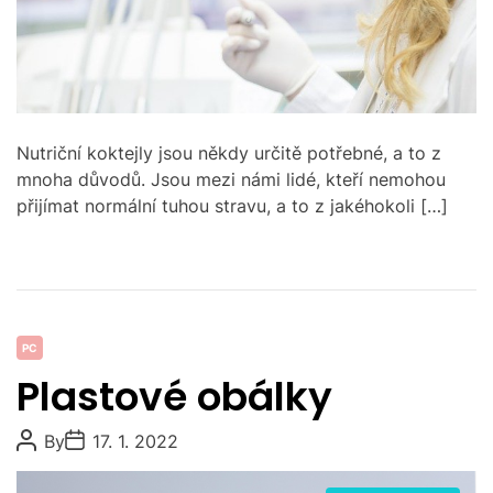
e
a
d
t
i
m
e
Nutriční koktejly jsou někdy určitě potřebné, a to z
mnoha důvodů. Jsou mezi námi lidé, kteří nemohou
přijímat normální tuhou stravu, a to z jakéhokoli […]
C
PC
a
Plastové obálky
t
e
P
P
By
17. 1. 2022
g
o
o
s
s
o
t
t