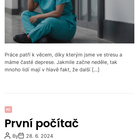
o
s
a
M
r
t
O
e
D
d
E
r
e
a
d
t
i
m
Práce patří k věcem, díky kterým jsme ve stresu a
e
máme časté deprese. Jakmile začne neděle, tak
mnoho lidí mají v hlavě fakt, že další […]
C
PC
a
První počítač
t
e
P
P
By
28. 6. 2024