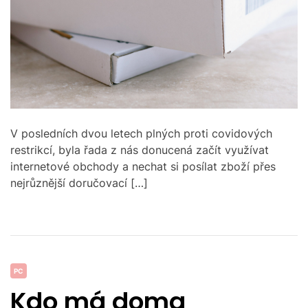
V posledních dvou letech plných proti covidových
restrikcí, byla řada z nás donucená začít využívat
internetové obchody a nechat si posílat zboží přes
nejrůznější doručovací […]
C
PC
a
Kdo má doma
t