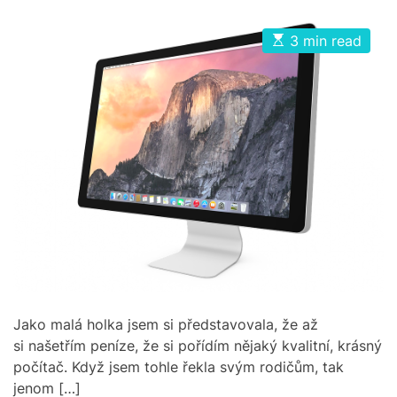
g
o
o
s
s
o
t
t
E
3 min read
r
A
D
s
u
a
i
t
t
t
i
e
h
e
m
o
s
a
r
t
e
d
r
e
a
d
t
i
m
e
Jako malá holka jsem si představovala, že až
si našetřím peníze, že si pořídím nějaký kvalitní, krásný
počítač. Když jsem tohle řekla svým rodičům, tak
jenom […]