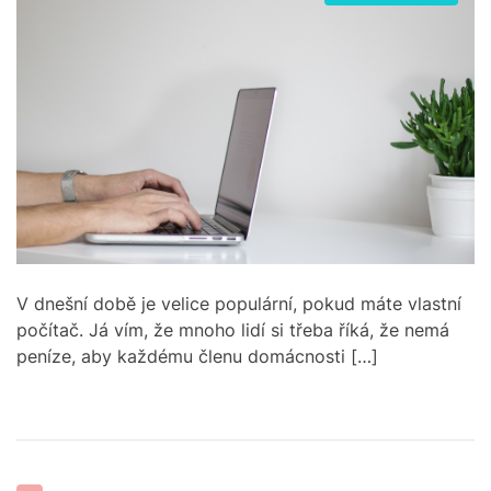
s
u
a
i
t
t
t
i
e
h
e
m
o
s
a
r
t
e
d
r
e
a
d
t
i
m
e
V dnešní době je velice populární, pokud máte vlastní
počítač. Já vím, že mnoho lidí si třeba říká, že nemá
peníze, aby každému členu domácnosti […]