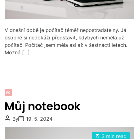
d
t
i
m
e
V dnešní době je počítač téměř nepostradatelný. Já
osobně si nedokáži představit, kdybych neměla už
počítač. Počítač jsem měla asi až v šestnácti letech.
Možná […]
C
PC
a
Můj notebook
t
e
P
P
By
19. 5. 2024
g
o
o
s
s
o
t
t
E
3 min read
r
A
D