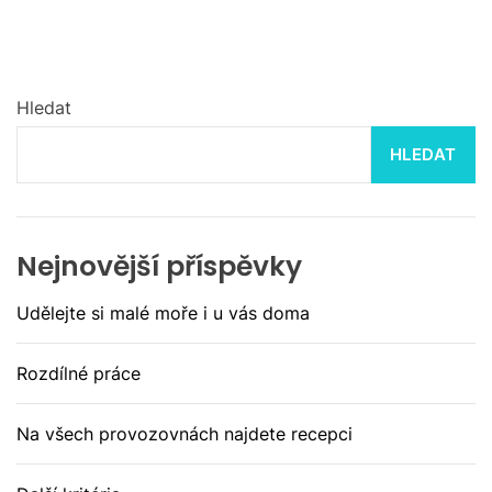
v
i
g
a
c
Hledat
e
p
HLEDAT
r
o
p
ř
Nejnovější příspěvky
í
s
Udělejte si malé moře i u vás doma
p
ě
Rozdílné práce
v
k
Na všech provozovnách najdete recepci
y