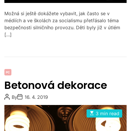
t
i
m
Možná si ještě dokážete vybavit, jak často se v
e
médiích a ve školách za socialismu přetřásalo téma
bezpečnosti silničního provozu. Děti byly již v útlém
[…]
C
PC
a
Betonová dekorace
t
e
P
P
By
16. 4. 2019
g
o
o
s
s
o
t
t
E
3 min read
r
A
D
s
u
a
i
t
t
t
i
e
h
e