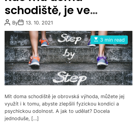
e
schodiště, je ve
g
výhodě
o
P
P
By
13. 10. 2021
o
o
r
s
s
i
t
t
E
3 min read
A
D
e
s
u
a
t
s
t
t
i
h
e
m
o
a
r
t
e
d
r
e
a
Mít doma schodiště je obrovská výhoda, můžete jej
d
t
využít i k tomu, abyste zlepšili fyzickou kondici a
i
psychickou odolnost. A jak to udělat? Docela
m
e
jednoduše, […]