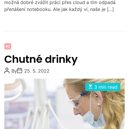
možná dobré zvážit práci přes cloud a tím odpadá
přenášení notebooku. Ale jak každý ví, naše je […]
C
PC
a
Chutné drinky
t
e
P
P
By
25. 5. 2022
g
o
o
s
s
o
t
t
E
3 min read
r
A
D
s
u
a
i
t
t
t
i
e
h
e
m
o
s
a
r
t
e
d
r