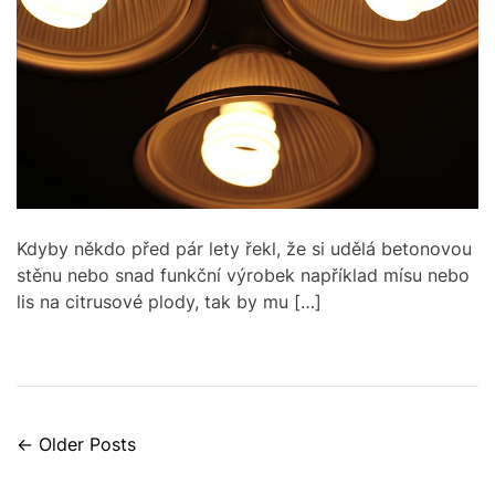
m
o
s
a
r
t
e
d
r
e
a
d
t
i
m
e
Kdyby někdo před pár lety řekl, že si udělá betonovou
stěnu nebo snad funkční výrobek například mísu nebo
lis na citrusové plody, tak by mu […]
N
←
Older Posts
a