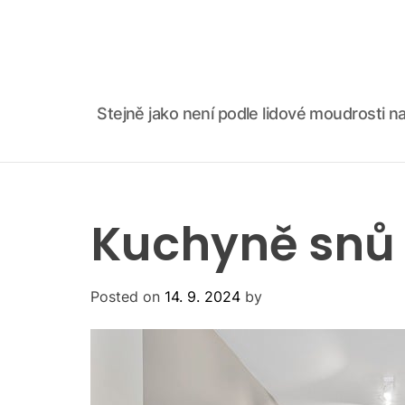
S
k
i
p
t
Stejně jako není podle lidové moudrosti na
o
c
o
n
t
Kuchyně snů
e
n
t
Posted on
14. 9. 2024
by