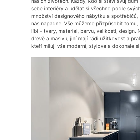
našich životech. Každý, kdo si staví svůj dů
sebe interiéry a udělat si všechno podle svý
množství designového nábytku a spotřebičů, 
nás napadne. Vše můžeme přizpůsobit tomu, c
líbí – tvary, materiál, barvu, velikosti, design
dřevě a masivu, jiní mají rádi užitkovost a prak
kteří milují vše moderní, stylové a dokonale s