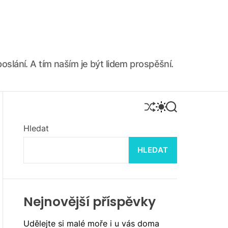
oslání. A tím naším je být lidem prospěšní.
S
S
S
H
W
E
U
I
A
Hledat
F
T
R
F
C
C
HLEDAT
L
H
H
E
C
O
L
O
R
Nejnovější příspěvky
M
O
Udělejte si malé moře i u vás doma
D