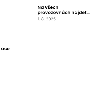
Na všech
provozovnách najdete
recepci
1. 8. 2025
práce