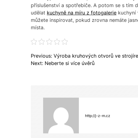
příslušenství a spotřebiče. A potom se s tím 
udělat
kuchyně na míru z fotogalerie
kuchyní v
můžete inspirovat, pokud zrovna nemáte jasno
místa.
N
Previous:
Výroba kruhových otvorů ve strojír
a
Next:
Neberte si více úvěrů
v
i
g
a
c
e
p
http://j-z-m.cz
r
o
p