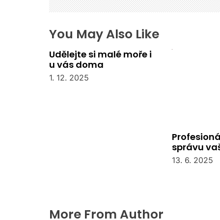
ř
í
s
You May Also Like
p
Udělejte si malé moře i
ě
u vás doma
v
e
1. 12. 2025
k
Profesioná
správu va
společens
13. 6. 2025
More From Author