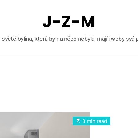
J-Z-M
 světě bylina, která by na něco nebyla, mají i weby svá p
E
3 min read
s
t
i