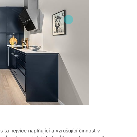
m
a
t
e
d
r
e
a
d
t
i
m
e
ta nejvíce naplňující a vzrušující činnost v