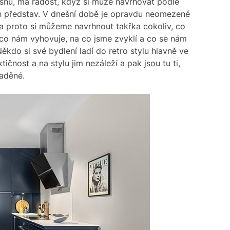
m snů, má radost, když si může navrhovat podle
ch představ. V dnešní době je opravdu neomezené
a proto si můžeme navrhnout takřka cokoliv, co
o nám vyhovuje, na co jsme zvyklí a co se nám
. Někdo si své bydlení ladí do retro stylu hlavně ve
tičnost a na stylu jim nezáleží a pak jsou tu ti,
laděné.