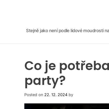
S
k
i
p
t
Stejně jako není podle lidové moudrosti na
o
c
o
n
t
Co je potřeb
e
n
t
party?
Posted on
22. 12. 2024
by