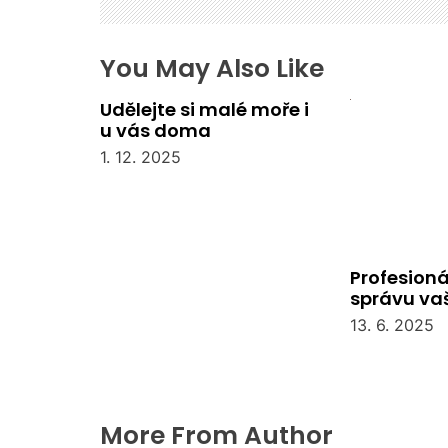
ř
í
s
You May Also Like
p
Udělejte si malé moře i
ě
u vás doma
v
e
1. 12. 2025
k
Profesioná
správu va
společens
13. 6. 2025
More From Author