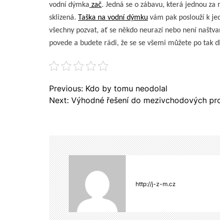
vodní dýmka
zač
. Jedná se o zábavu, která jednou za 
sklizená.
Taška na vodní dýmku
vám pak poslouží k j
všechny pozvat, ať se někdo neurazí nebo není naštvan
povede a budete rádi, že se se všemi můžete po tak dl
N
Previous:
Kdo by tomu neodolal
a
Next:
Výhodné řešení do mezivchodových pr
v
i
g
a
c
e
p
http://j-z-m.cz
r
o
p