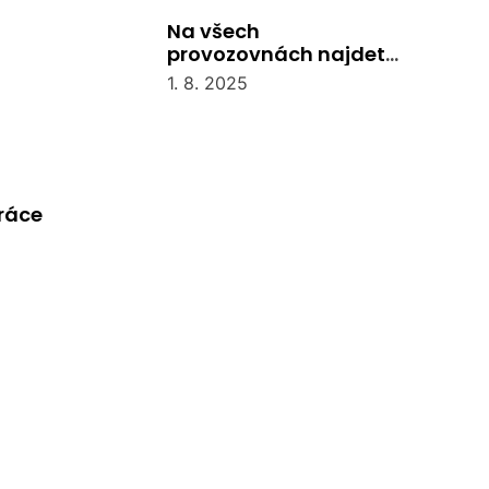
Na všech
provozovnách najdete
recepci
1. 8. 2025
práce