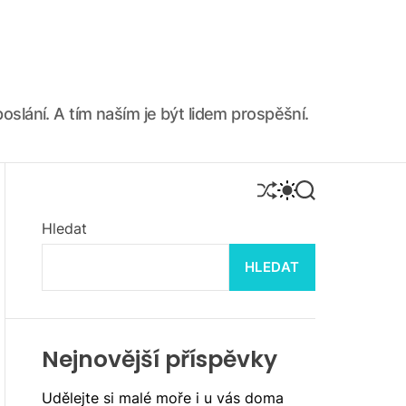
oslání. A tím naším je být lidem prospěšní.
S
S
S
H
W
E
U
I
A
Hledat
F
T
R
F
C
C
HLEDAT
L
H
H
E
C
O
L
O
R
Nejnovější příspěvky
M
O
Udělejte si malé moře i u vás doma
D