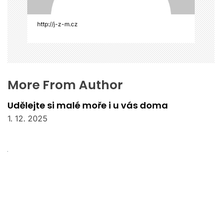
e
k
http://j-z-m.cz
More From Author
Udělejte si malé moře i u vás doma
1. 12. 2025