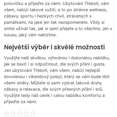
M
polovičku a přijeďte za námi.
Ubytování Třeboň
, vám
O
všem, nabízí takové vyžití, a to po stránce wellness,
D
zábavy, sportu i hezkých chvil, strávených s
E
památkami, na jaké jen tak nezapomenete. Vždy si
smíte užívat tak, jak si sami přejete a to všechno, jen v
luxusu, jaký vám nabízíme.
Největší výběr i skvělé možnosti
Využijte naši skvělou, výhodnou i dokonalou nabídku,
jak se bavit i si odpočinout, dle svých přání i gusta.
Jen ubytování Třeboň, vám všem, nabízí nejlepší
dovolenou i víkendový pobyt, který se vám bude líbit
všemi směry. Můžete si sami vybrat takové druhy
zábavy a relaxace, dle svých přesných přání i snů.
Využijte tedy náš ceník i celou nabídku komfortu a
přijeďte za námi.