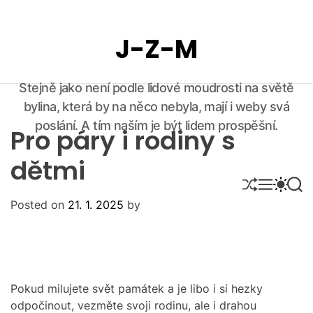
S
k
J-Z-M
i
p
t
Stejně jako není podle lidové moudrosti na světě
o
bylina, která by na něco nebyla, mají i weby svá
c
o
poslání. A tím naším je být lidem prospěšní.
Pro páry i rodiny s
n
t
dětmi
e
S
M
S
S
n
H
E
W
E
Posted on
21. 1. 2025
by
U
N
I
A
t
F
U
T
R
F
C
C
L
H
H
E
C
O
L
Pokud milujete svět památek a je libo i si hezky
O
odpočinout, vezměte svoji rodinu, ale i drahou
R