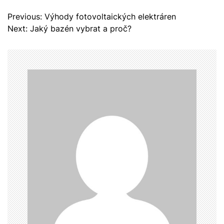
N
Previous:
Výhody fotovoltaických elektráren
a
Next:
Jaký bazén vybrat a proč?
v
i
g
a
c
e
p
r
o
p
ř
í
s
p
ě
v