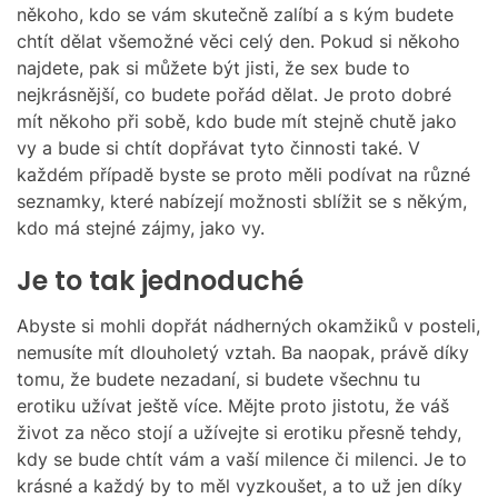
M
někoho, kdo se vám skutečně zalíbí a s kým budete
O
chtít dělat všemožné věci celý den. Pokud si někoho
D
najdete, pak si můžete být jisti, že sex bude to
E
nejkrásnější, co budete pořád dělat. Je proto dobré
mít někoho při sobě, kdo bude mít stejně chutě jako
vy a bude si chtít dopřávat tyto činnosti také. V
každém případě byste se proto měli podívat na různé
seznamky, které nabízejí možnosti sblížit se s někým,
kdo má stejné zájmy, jako vy.
Je to tak jednoduché
Abyste si mohli dopřát nádherných okamžiků v posteli,
nemusíte mít dlouholetý vztah. Ba naopak, právě díky
tomu, že budete nezadaní, si budete všechnu tu
erotiku užívat ještě více. Mějte proto jistotu, že váš
život za něco stojí a užívejte si erotiku přesně tehdy,
kdy se bude chtít vám a vaší milence či milenci. Je to
krásné a každý by to měl vyzkoušet, a to už jen díky