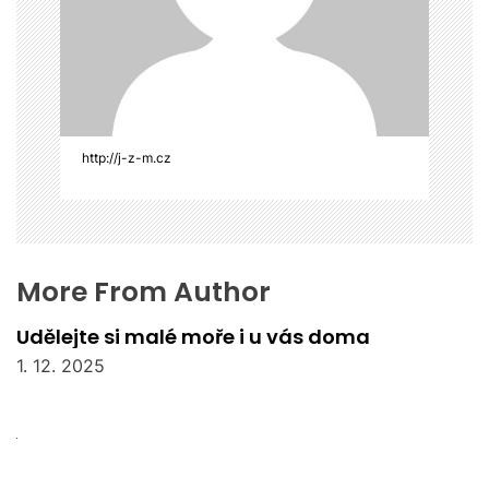
s
p
ě
v
e
k
http://j-z-m.cz
More From Author
Udělejte si malé moře i u vás doma
1. 12. 2025