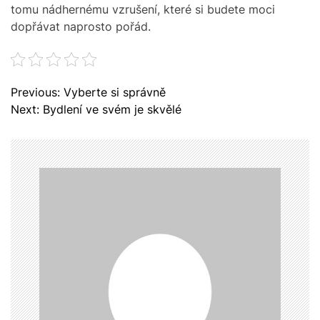
tomu nádhernému vzrušení, které si budete moci
dopřávat naprosto pořád.
N
Previous:
Vyberte si správně
a
Next:
Bydlení ve svém je skvělé
v
i
g
a
c
e
p
r
o
p
ř
í