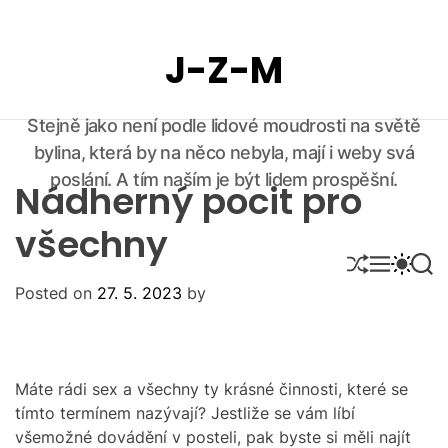
S
k
J-Z-M
i
p
t
Stejně jako není podle lidové moudrosti na světě
o
bylina, která by na něco nebyla, mají i weby svá
c
o
poslání. A tím naším je být lidem prospěšní.
Nádherný pocit pro
n
t
všechny
e
S
M
S
S
n
H
E
W
E
Posted on
27. 5. 2023
by
U
N
I
A
t
F
U
T
R
F
C
C
L
H
H
E
C
O
Máte rádi
sex
a všechny ty krásné činnosti, které se
L
tímto termínem nazývají? Jestliže se vám líbí
O
všemožné dovádění v posteli, pak byste si měli najít
R