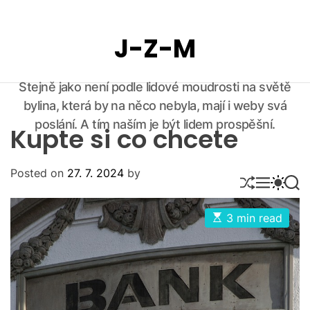
S
k
J-Z-M
i
p
t
Stejně jako není podle lidové moudrosti na světě
o
bylina, která by na něco nebyla, mají i weby svá
c
o
poslání. A tím naším je být lidem prospěšní.
Kupte si co chcete
n
t
Posted on
27. 7. 2024
by
e
S
M
S
S
n
H
E
W
E
U
N
I
A
t
E
3 min read
F
U
T
R
s
F
C
C
t
L
H
H
i
E
C
m
O
a
L
t
O
e
d
R