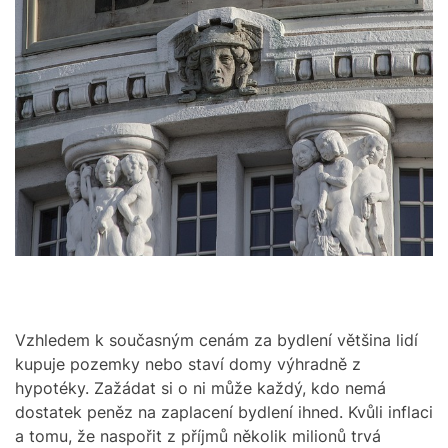
r
M
e
O
a
D
d
E
t
i
m
e
Vzhledem k současným cenám za bydlení většina lidí
kupuje pozemky nebo staví domy výhradně z
hypotéky. Zažádat si o ni může každý, kdo nemá
dostatek peněz na zaplacení bydlení ihned. Kvůli inflaci
a tomu, že naspořit z příjmů několik milionů trvá