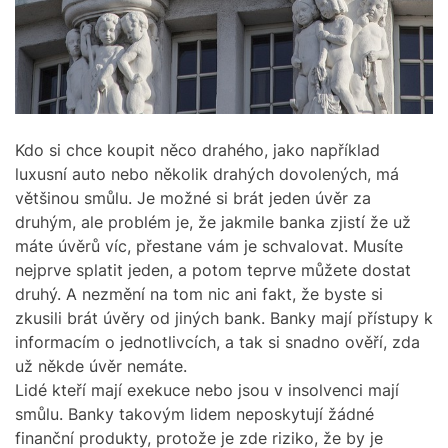
Kdo si chce koupit něco drahého, jako například
luxusní auto nebo několik drahých dovolených, má
většinou smůlu. Je možné si brát jeden úvěr za
druhým, ale problém je, že jakmile banka zjistí že už
máte úvěrů víc, přestane vám je schvalovat. Musíte
nejprve splatit jeden, a potom teprve můžete dostat
druhý. A nezmění na tom nic ani fakt, že byste si
zkusili brát úvěry od jiných bank. Banky mají přístupy k
informacím o jednotlivcích, a tak si snadno ověří, zda
už někde úvěr nemáte.
Lidé kteří mají exekuce nebo jsou v insolvenci mají
smůlu. Banky takovým lidem neposkytují žádné
finanční produkty, protože je zde riziko, že by je