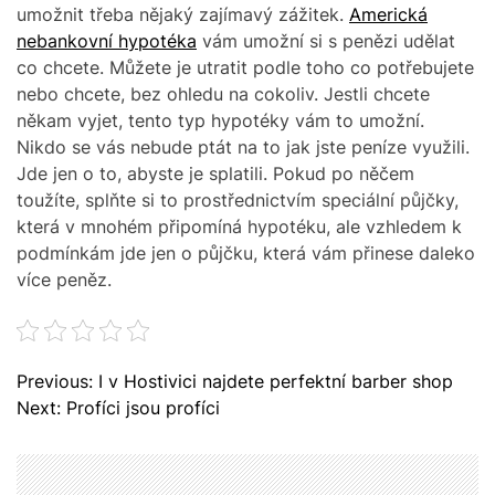
umožnit třeba nějaký zajímavý zážitek.
Americká
nebankovní hypotéka
vám umožní si s penězi udělat
co chcete. Můžete je utratit podle toho co potřebujete
nebo chcete, bez ohledu na cokoliv. Jestli chcete
někam vyjet, tento typ hypotéky vám to umožní.
Nikdo se vás nebude ptát na to jak jste peníze využili.
Jde jen o to, abyste je splatili. Pokud po něčem
toužíte, splňte si to prostřednictvím speciální půjčky,
která v mnohém připomíná hypotéku, ale vzhledem k
podmínkám jde jen o půjčku, která vám přinese daleko
více peněz.
N
Previous:
I v Hostivici najdete perfektní barber shop
a
Next:
Profíci jsou profíci
v
i
g