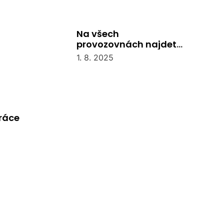
Na všech
provozovnách najdete
recepci
1. 8. 2025
práce