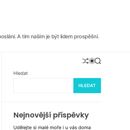
oslání. A tím naším je být lidem prospěšní.
S
S
S
H
W
E
U
I
A
Hledat
F
T
R
F
C
C
HLEDAT
L
H
H
E
C
O
L
O
R
Nejnovější příspěvky
M
O
Udělejte si malé moře i u vás doma
D