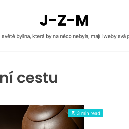
J-Z-M
 světě bylina, která by na něco nebyla, mají i weby svá p
ní cestu
E
3 min read
s
t
i