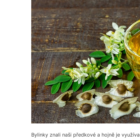
Bylinky znali naši předkové a hojně je využíva