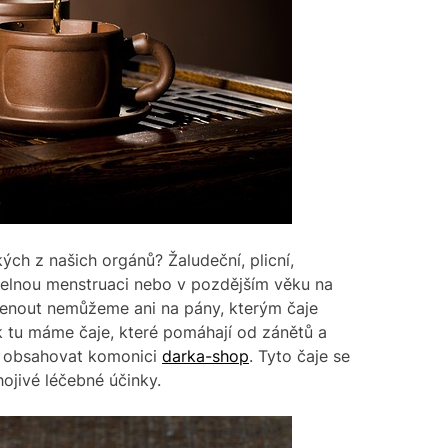
ých z našich orgánů? Žaludeční, plicní,
idelnou menstruaci nebo v pozdějším věku na
nout nemůžeme ani na pány, kterým čaje
 tu máme čaje, které pomáhají od zánětů a
ě obsahovat komonici
darka-shop
. Tyto čaje se
 hojivé léčebné účinky.