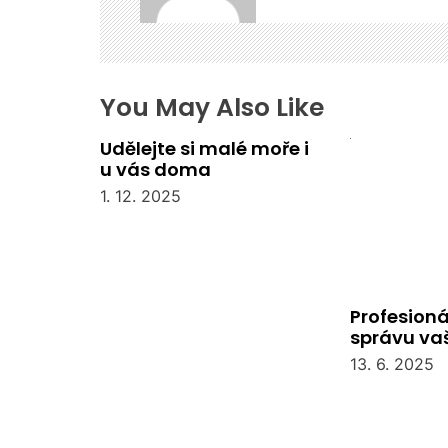
o
p
ř
í
s
You May Also Like
p
Udělejte si malé moře i
ě
u vás doma
v
e
1. 12. 2025
k
Profesioná
správu va
společens
13. 6. 2025