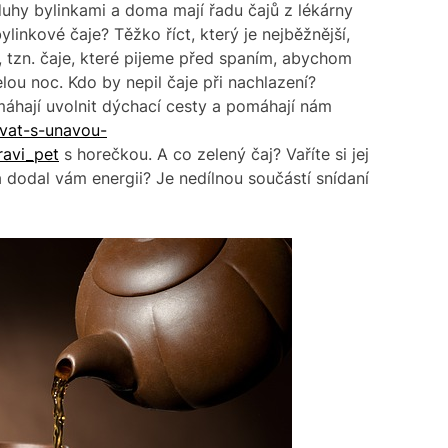
duhy bylinkami a doma mají řadu čajů z lékárny
ylinkové čaje? Těžko říct, který je nejběžnější,
í, tzn. čaje, které pijeme před spaním, abychom
elou noc.
Kdo by nepil čaje při nachlazení?
áhají uvolnit dýchací cesty a pomáhají nám
ovat-s-unavou-
avi_pet
s horečkou.
A co zelený čaj? Vaříte si jej
 dodal vám energii? Je nedílnou součástí snídaní