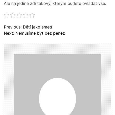
Ale na jediné zdi takový, kterým budete ovládat vše.
N
Previous:
Dětí jako smetí
a
Next:
Nemusíme být bez peněz
v
i
g
a
c
e
p
r
o
p
ř
í
s