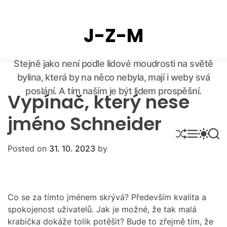
S
k
J-Z-M
i
p
t
Stejně jako není podle lidové moudrosti na světě
o
bylina, která by na něco nebyla, mají i weby svá
c
o
poslání. A tím naším je být lidem prospěšní.
Vypínač, který nese
n
t
jméno Schneider
e
S
M
S
S
n
H
E
W
E
Posted on
31. 10. 2023
by
U
N
I
A
t
F
U
T
R
F
C
C
L
H
H
E
C
O
Co se za tímto jménem skrývá? Především kvalita a
L
spokojenost uživatelů. Jak je možné, že tak malá
O
krabička dokáže tolik potěšit? Bude to zřejmě tím, že
R