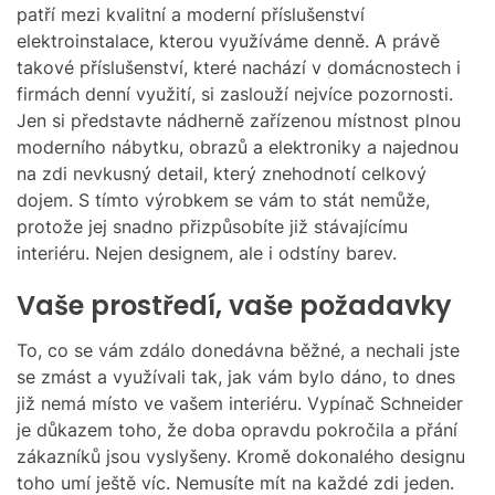
M
patří mezi kvalitní a moderní příslušenství
O
elektroinstalace, kterou využíváme denně. A právě
D
takové příslušenství, které nachází v domácnostech i
E
firmách denní využití, si zaslouží nejvíce pozornosti.
Jen si představte nádherně zařízenou místnost plnou
moderního nábytku, obrazů a elektroniky a najednou
na zdi nevkusný detail, který znehodnotí celkový
dojem. S tímto výrobkem se vám to stát nemůže,
protože jej snadno přizpůsobíte již stávajícímu
interiéru. Nejen designem, ale i odstíny barev.
Vaše prostředí, vaše požadavky
To, co se vám zdálo donedávna běžné, a nechali jste
se zmást a využívali tak, jak vám bylo dáno, to dnes
již nemá místo ve vašem interiéru.
Vypínač Schneider
je důkazem toho, že doba opravdu pokročila a přání
zákazníků jsou vyslyšeny. Kromě dokonalého designu
toho umí ještě víc. Nemusíte mít na každé zdi jeden.