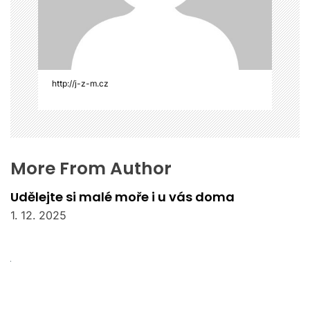
p
ě
v
e
k
http://j-z-m.cz
More From Author
Udělejte si malé moře i u vás doma
1. 12. 2025