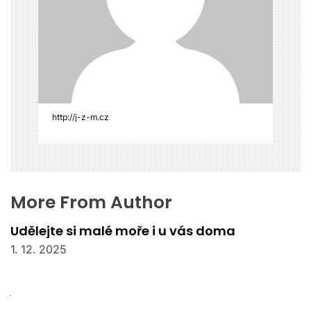
í
s
p
ě
v
e
k
http://j-z-m.cz
More From Author
Udělejte si malé moře i u vás doma
1. 12. 2025