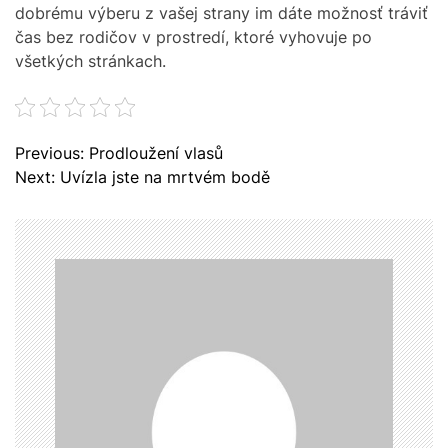
dobrému výberu z vašej strany im dáte možnosť tráviť
čas bez rodičov v prostredí, ktoré vyhovuje po
všetkých stránkach.
N
Previous:
Prodloužení vlasů
a
Next:
Uvízla jste na mrtvém bodě
v
i
g
a
c
e
p
r
o
p
ř