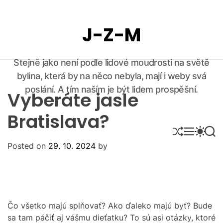
S
k
J-Z-M
i
p
t
Stejně jako není podle lidové moudrosti na světě
o
bylina, která by na něco nebyla, mají i weby svá
c
o
poslání. A tím naším je být lidem prospěšní.
Vyberáte jasle
n
t
Bratislava?
e
S
M
S
S
n
H
E
W
E
Posted on
29. 10. 2024
by
U
N
I
A
t
F
U
T
R
F
C
C
L
H
H
E
C
O
L
Čo všetko majú splňovať? Ako ďaleko majú byť? Bude
O
sa tam páčiť aj vášmu dieťatku? To sú asi otázky, ktoré
R