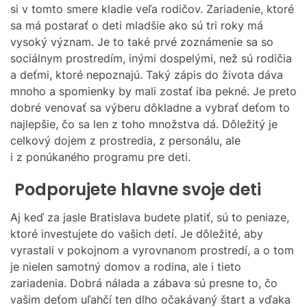
M
si v tomto smere kladie veľa rodičov. Zariadenie, ktoré
O
sa má postarať o deti mladšie ako sú tri roky má
D
vysoký význam. Je to také prvé zoznámenie sa so
E
sociálnym prostredím, inými dospelými, než sú rodičia
a deťmi, ktoré nepoznajú. Taký zápis do života dáva
mnoho a spomienky by mali zostať iba pekné. Je preto
dobré venovať sa výberu dôkladne a vybrať deťom to
najlepšie, čo sa len z toho množstva dá. Dôležitý je
celkový dojem z prostredia, z personálu, ale
i z ponúkaného programu pre deti.
Podporujete hlavne svoje deti
Aj keď za
jasle Bratislava
budete platiť, sú to peniaze,
ktoré investujete do vašich detí. Je dôležité, aby
vyrastali v pokojnom a vyrovnanom prostredí, a o tom
je nielen samotný domov a rodina, ale i tieto
zariadenia. Dobrá nálada a zábava sú presne to, čo
vašim deťom uľahčí ten dlho očakávaný štart a vďaka