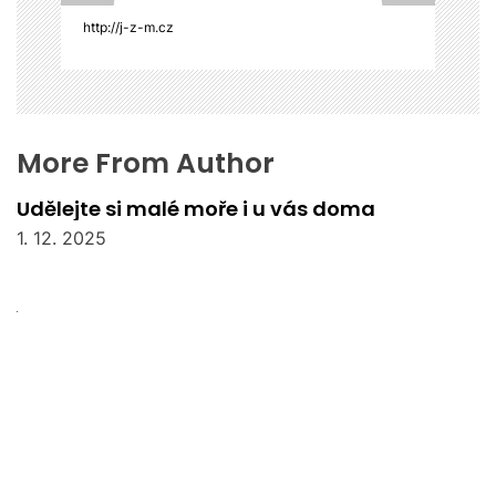
k
http://j-z-m.cz
More From Author
Udělejte si malé moře i u vás doma
1. 12. 2025