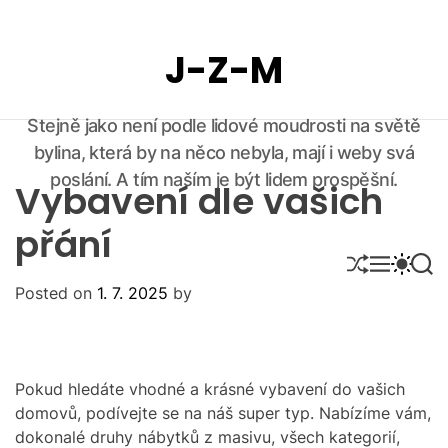
S
k
J-Z-M
i
p
t
Stejně jako není podle lidové moudrosti na světě
o
bylina, která by na něco nebyla, mají i weby svá
c
o
poslání. A tím naším je být lidem prospěšní.
Vybavení dle vašich
n
t
přání
e
S
M
S
S
n
H
E
W
E
Posted on
1. 7. 2025
by
U
N
I
A
t
F
U
T
R
F
C
C
L
H
H
E
C
O
Pokud hledáte vhodné a krásné vybavení do vašich
L
domovů, podívejte se na náš super typ. Nabízíme vám,
O
dokonalé druhy
nábytků z masivu
, všech kategorií,
R