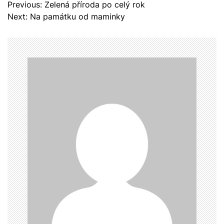
N
Previous:
Zelená příroda po celý rok
a
Next:
Na památku od maminky
v
i
g
a
c
e
p
r
o
p
ř
í
s
p
ě
v
e