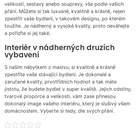
M
velikostí, sestavy anebo soupravy, vše podle vašich
O
přání. Můžete si tak luxusně, kvalitně a krásně, nejen
D
zpestřit vaše bydlení, v takovém designu, po kterém
E
toužíte. Je nádherný a vysoké kvality, proto neváhejte
a pořiďte si jej také.
Interiér v nádherných druzích
vybavení
S naším nábytkem z masivu, si kvalitně a krásně
zpestříte vaše stávající bydlení. Je dokonalé a
zaručené kvality, prvotřídních hodnot a tak máte
jistotu, že budete bydlet v super kvalitě. Jejich odstíny,
tvarové proporce a velikosti, vám zase přinesou
dokonalý image vašeho interiéru, který je slušivý všem
domácnostem. Vyberte si tedy, dle svých přání.