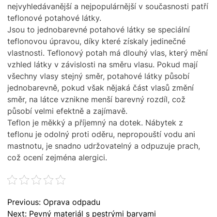
M
nejvyhledávanější a nejpopulárnější v současnosti patří
O
teflonové potahové látky.
D
Jsou to jednobarevné
potahové látky
se speciální
E
teflonovou úpravou, díky které získaly jedinečné
vlastnosti. Teflonový potah má dlouhý vlas, který mění
vzhled látky v závislosti na směru vlasu. Pokud mají
všechny vlasy stejný směr, potahové látky působí
jednobarevně, pokud však nějaká část vlasů změní
směr, na látce vznikne menší barevný rozdíl, což
působí velmi efektně a zajímavě.
Teflon je měkký a příjemný na dotek. Nábytek z
teflonu je odolný proti oděru, nepropouští vodu ani
mastnotu, je snadno udržovatelný a odpuzuje prach,
což ocení zejména alergici.
N
Previous:
Oprava odpadu
a
Next:
Pevný materiál s pestrými barvami