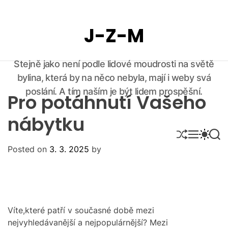
S
k
J-Z-M
i
p
t
Stejně jako není podle lidové moudrosti na světě
o
bylina, která by na něco nebyla, mají i weby svá
c
o
poslání. A tím naším je být lidem prospěšní.
Pro potáhnutí Vašeho
n
t
nábytku
e
S
M
S
S
n
H
E
W
E
Posted on
3. 3. 2025
by
U
N
I
A
t
F
U
T
R
F
C
C
L
H
H
E
C
O
L
Víte,které patří v současné době mezi
O
nejvyhledávanější a nejpopulárnější? Mezi
R