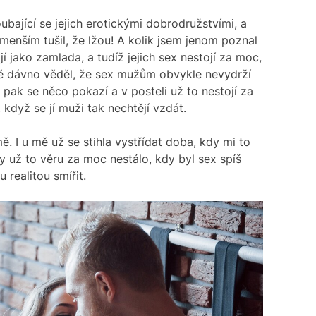
ubající se jejich erotickými dobrodružstvími, a
jmenším tušil, že lžou! A kolik jsem jenom poznal
jí jako zamlada, a tudíž jejich sex nestojí za moc,
ě dávno věděl, že sex mužům obvykle nevydrží
 pak se něco pokazí a v posteli už to nestojí za
, když se jí muži tak nechtějí vzdát.
. I u mě už se stihla vystřídat doba, kdy mi to
y už to věru za moc nestálo, kdy byl sex spíš
 realitou smířit.