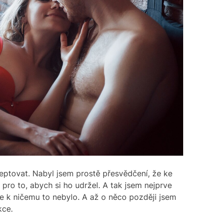
eptovat. Nabyl jsem prostě přesvědčení, že ke
 pro to, abych si ho udržel. A tak jsem nejprve
le k ničemu to nebylo. A až o něco později jsem
kce.