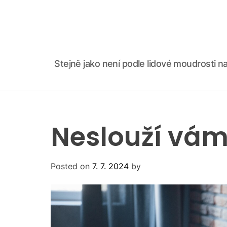
S
k
i
p
t
Stejně jako není podle lidové moudrosti na
o
c
o
n
t
Neslouží vám
e
n
t
Posted on
7. 7. 2024
by