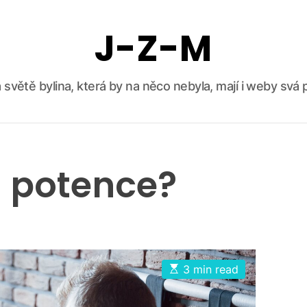
J-Z-M
 světě bylina, která by na něco nebyla, mají i weby svá p
 potence?
E
3 min read
s
t
i