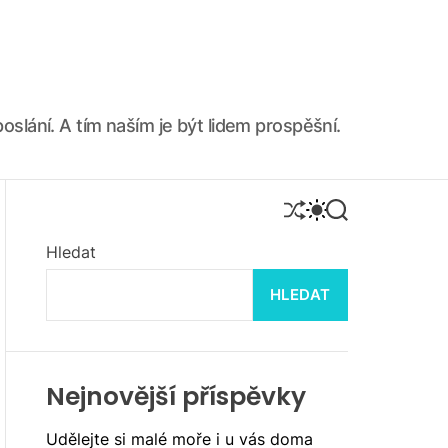
oslání. A tím naším je být lidem prospěšní.
S
S
S
H
W
E
U
I
A
Hledat
F
T
R
F
C
C
HLEDAT
L
H
H
E
C
O
L
O
R
Nejnovější příspěvky
M
O
Udělejte si malé moře i u vás doma
D