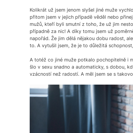
Kolikrát už jsem jenom slyšel jiné muže vychlo
přitom jsem v jejich případě věděl nebo přine
mužů, kteří byli smutní z toho, že už jim nesto
případně za nic! A díky tomu jsem už poměrn
napořád. Že jim dělá nějakou dobu radost, ale
to. A vytušil jsem, že je to důležitá schopnost
A totéž co jiné muže potkalo pochopitelně i mě
šlo v sexu snadno a automaticky, s dobou, kd
vzácností než radostí. A měl jsem se s takovou