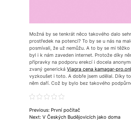
Možná by se tenkrát něco takového dalo sehnat
prostředek na potenci? To by se u nás na mal
posmívali, že už nemůžu. A to by se mi těžko
byl i k nám zaveden internet. Protože díky n
přípravky na podporu erekcí i docela anonym
zvaný generická
Viagra cena kamagar-pro.onl
vyzkoušet i toto.
A dobře jsem udělal. Díky t
něm daří. Což by bylo bez takového podpůrné
N
Previous:
První počítač
a
Next:
V Českých Budějovicích jako doma
v
i