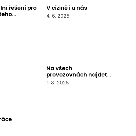
lní řešení pro
V cizině i u nás
šeho
4. 6. 2025
tví
Na všech
provozovnách najdete
recepci
1. 8. 2025
práce