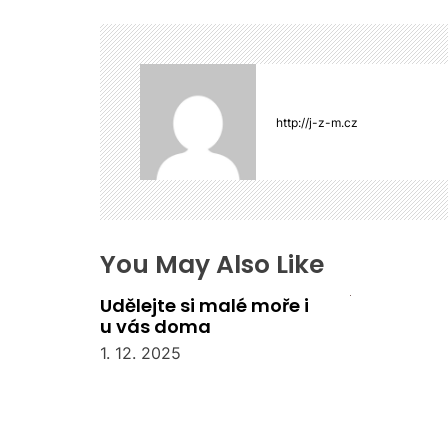
g
a
c
e
p
http://j-z-m.cz
r
o
p
ř
í
s
You May Also Like
p
Udělejte si malé moře i
ě
u vás doma
v
e
1. 12. 2025
k