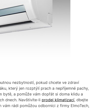
tě nutnou nezbytností, pokud chcete ve zdraví
áku, který jen rozptýlí prach a nepříjemné pachy,
m bytě, a pomůže vám dopřát si doma klidu a
h dnech. Navštívíte-li
prodej klimatizací
, dbejte
tím vám rádi pomůžou odborníci z firmy ElmoTech,