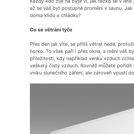
Každý kdo žije na bytě ví, jak těžko se v létě
až se váš byt postupně promění v saunu. Jak zv
doma klidu a chládku?
Co se větrání týče
Přes den jak víte, se příliš větrat nedá, prot
horko. To však paří i přes okna, a mění váš b
příležitosti, kdy například venku vzduch ochla
veškerý čistý vzduch. Rovněž můžete pořídit 
vniku slunečního záření, ale zároveň vpustí do