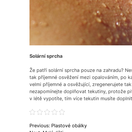
Solární sprcha
Že patří solární sprcha pouze na zahradu? Nesm
tak příjemné osvěžení mezi opalováním, po káv
velmi příjemné a osvěžující, zregenerujete ta
nezapomínejte doplňovat tekutiny, protože pit
v létě vypotíte, tím více tekutin musíte dopln
N
Previous:
Plastové obálky