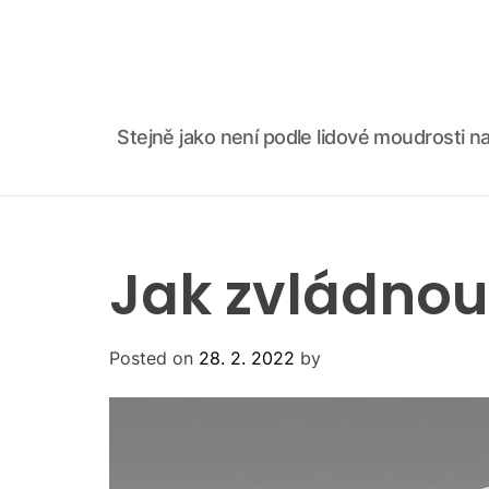
S
k
i
p
t
Stejně jako není podle lidové moudrosti na
o
c
o
n
t
Jak zvládnou
e
n
t
Posted on
28. 2. 2022
by