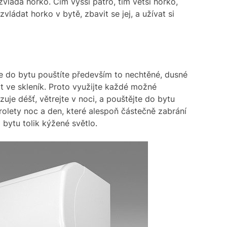
 zvládá horko. Čím vyšší patro, tím větší horko,
ládat horko v bytě, zbavit se jej, a užívat si
ože do bytu pouštíte především to nechtěné, dusné
yt ve skleník. Proto využijte každé možné
zuje déšť, větrejte v noci, a pouštějte do bytu
rolety noc a den, které alespoň částečně zabrání
 bytu tolik kýžené světlo.