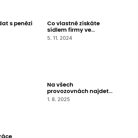
at s penězi
Co vlastně získáte
sídlem firmy ve
velkoměstě
5. 11. 2024
Na všech
provozovnách najdete
recepci
1. 8. 2025
práce