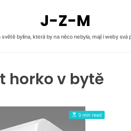
J-Z-M
 světě bylina, která by na něco nebyla, mají i weby svá p
t horko v bytě
E
3 min read
s
t
i