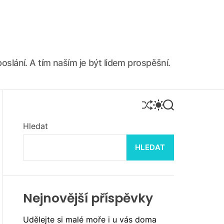
oslání. A tím naším je být lidem prospěšní.
S
S
S
H
W
E
U
I
A
Hledat
F
T
R
F
C
C
HLEDAT
L
H
H
E
C
O
L
O
R
Nejnovější příspěvky
M
O
Udělejte si malé moře i u vás doma
D