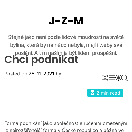
S
k
J-Z-M
i
p
t
Stejně jako není podle lidové moudrosti na světě
o
bylina, která by na něco nebyla, mají i weby svá
c
o
poslání. A tím naším je být lidem prospěšní.
Chci podnikat
n
t
Posted on
26. 11. 2021
by
e
S
M
S
S
n
H
E
W
E
U
N
I
A
t
E
2 min read
F
U
T
R
s
F
C
C
t
L
H
H
i
E
C
m
O
a
L
t
Forma podnikání jako společnost s ručením omezeným
O
e
d
R
je nejrozšířenější forma v České republice a běžná ve