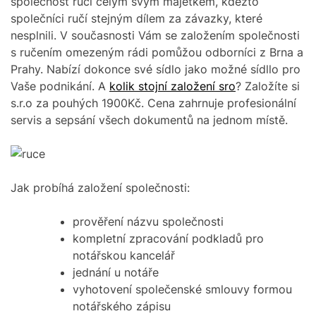
společnost ručí celým svým majetkem, kdežto
společníci ručí stejným dílem za závazky, které
nesplnili.
V současnosti Vám se založením společnosti
s ručením omezeným rádi pomůžou odborníci z Brna a
Prahy. Nabízí dokonce své sídlo jako možné sídllo pro
Vaše podnikání. A
kolik stojní založení sro
?
Založíte si
s.r.o za pouhých 1900Kč. Cena zahrnuje profesionální
servis a sepsání všech dokumentů na jednom místě.
Jak probíhá založení společnosti:
prověření názvu společnosti
kompletní zpracování podkladů pro
notářskou kancelář
jednání u notáře
vyhotovení společenské smlouvy formou
notářského zápisu