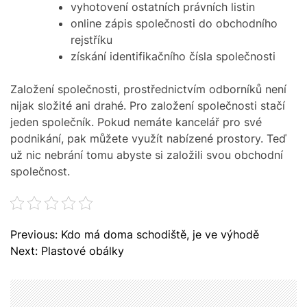
vyhotovení ostatních právních listin
online zápis společnosti do obchodního
rejstříku
získání identifikačního čísla společnosti
Založení společnosti, prostřednictvím odborníků není
nijak složité ani drahé. Pro založení společnosti stačí
jeden společník. Pokud nemáte kancelář pro své
podnikání, pak můžete využít nabízené prostory. Teď
už nic nebrání tomu abyste si založili svou obchodní
společnost.
N
Previous:
Kdo má doma schodiště, je ve výhodě
a
Next:
Plastové obálky
v
i
g