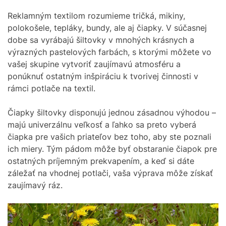
Reklamným textilom rozumieme tričká, mikiny,
polokošele, tepláky, bundy, ale aj čiapky. V súčasnej
dobe sa vyrábajú šiltovky v mnohých krásnych a
výrazných pastelových farbách, s ktorými môžete vo
vašej skupine vytvoriť zaujímavú atmosféru a
ponúknuť ostatným inšpiráciu k tvorivej činnosti v
rámci potlače na textil.
Čiapky šiltovky disponujú jednou zásadnou výhodou –
majú univerzálnu veľkosť a ľahko sa preto vyberá
čiapka pre vašich priateľov bez toho, aby ste poznali
ich miery. Tým pádom môže byť obstaranie čiapok pre
ostatných príjemným prekvapením, a keď si dáte
záležať na vhodnej potlači, vaša výprava môže získať
zaujímavý ráz.