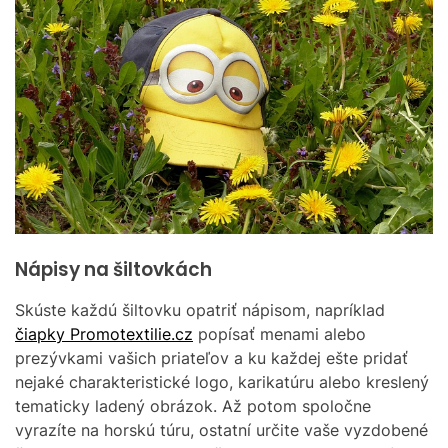
Nápisy na šiltovkách
Skúste každú šiltovku opatriť nápisom, napríklad
čiapky Promotextilie.cz
popísať menami alebo
prezývkami vašich priateľov a ku každej ešte pridať
nejaké charakteristické logo, karikatúru alebo kreslený
tematicky ladený obrázok. Až potom spoločne
vyrazíte na horskú túru, ostatní určite vaše vyzdobené