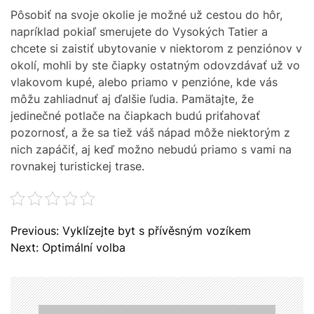
Pôsobiť na svoje okolie je možné už cestou do hôr,
napríklad pokiaľ smerujete do Vysokých Tatier a
chcete si zaistiť ubytovanie v niektorom z penziónov v
okolí, mohli by ste čiapky ostatným odovzdávať už vo
vlakovom kupé, alebo priamo v penzióne, kde vás
môžu zahliadnuť aj ďalšie ľudia. Pamätajte, že
jedinečné potlače na čiapkach budú priťahovať
pozornosť, a že sa tiež váš nápad môže niektorým z
nich zapáčiť, aj keď možno nebudú priamo s vami na
rovnakej turistickej trase.
N
Previous:
Vyklízejte byt s přívěsným vozíkem
a
Next:
Optimální volba
v
i
g
a