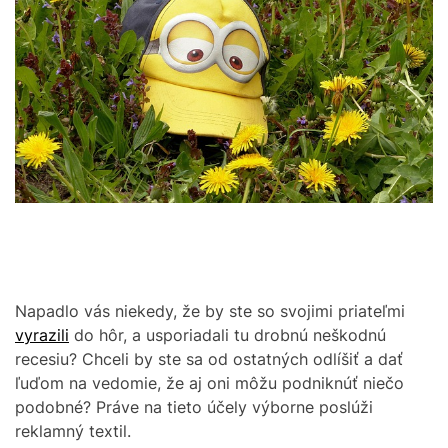
M
m
O
a
t
D
e
E
d
r
e
a
d
t
i
m
e
Napadlo vás niekedy, že by ste so svojimi priateľmi
vyrazili
do hôr, a usporiadali tu drobnú neškodnú
recesiu? Chceli by ste sa od ostatných odlíšiť a dať
ľuďom na vedomie, že aj oni môžu podniknúť niečo
podobné? Práve na tieto účely výborne poslúži
reklamný textil.