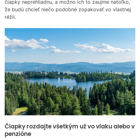
čiapky neprehliadnu, a možno ich to zaujme natoľko,
že budú chcieť niečo podobné zopakovať vo vlastnej
réžii.
Čiapky rozdajte všetkým už vo vlaku alebo v
penzióne