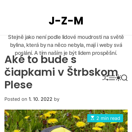
S
k
J-Z-M
i
p
t
Stejně jako není podle lidové moudrosti na světě
o
bylina, která by na něco nebyla, mají i weby svá
c
o
poslání. A tím naším je být lidem prospěšní.
Aké to bude s
n
t
čiapkami v Štrbskom
e
S
M
S
S
Plese
n
H
E
W
E
U
N
I
A
t
F
U
T
R
F
C
C
Posted on
1. 10. 2022
by
L
H
H
E
C
O
E
2 min read
L
s
O
t
R
i